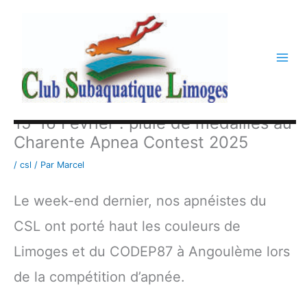
Aller
au
contenu
15-16 Février : pluie de médailles au
Charente Apnea Contest 2025
/
csl
/ Par
Marcel
Le week-end dernier, nos apnéistes du
CSL ont porté haut les couleurs de
Limoges et du CODEP87 à Angoulème lors
de la compétition d’apnée.