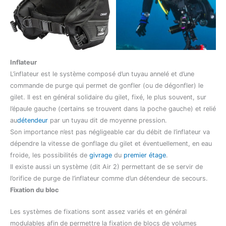
Inflateur
L’inflateur est le système composé d’un tuyau annelé et d’une
commande de purge qui permet de gonfler (ou de dégonfler) le
gilet. Il est en général solidaire du gilet, fixé, le plus souvent, sur
l’épaule gauche (certains se trouvent dans la poche gauche) et relié
au
détendeur
par un tuyau dit de moyenne pression.
Son importance n’est pas négligeable car du débit de l’inflateur va
dépendre la vitesse de gonflage du gilet et éventuellement, en eau
froide, les possibilités de
givrage
du
premier étage
.
Il existe aussi un système (dit Air 2) permettant de se servir de
l’orifice de purge de l’inflateur comme d’un détendeur de secours.
Fixation du bloc
Les systèmes de fixations sont assez variés et en général
modulables afin de permettre la fixation de blocs de volumes