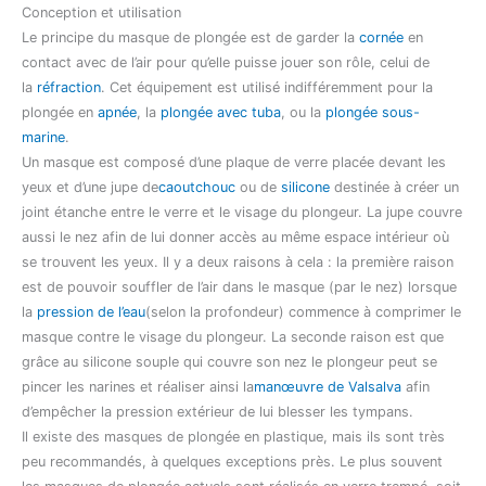
Conception et utilisation
Le principe du masque de plongée est de garder la
cornée
en
contact avec de l’air pour qu’elle puisse jouer son rôle, celui de
la
réfraction
. Cet équipement est utilisé indifféremment pour la
plongée en
apnée
, la
plongée avec tuba
, ou la
plongée sous-
marine
.
Un masque est composé d’une plaque de verre placée devant les
yeux et d’une jupe de
caoutchouc
ou de
silicone
destinée à créer un
joint étanche entre le verre et le visage du plongeur. La jupe couvre
aussi le nez afin de lui donner accès au même espace intérieur où
se trouvent les yeux. Il y a deux raisons à cela : la première raison
est de pouvoir souffler de l’air dans le masque (par le nez) lorsque
la
pression de l’eau
(selon la profondeur) commence à comprimer le
masque contre le visage du plongeur. La seconde raison est que
grâce au silicone souple qui couvre son nez le plongeur peut se
pincer les narines et réaliser ainsi la
manœuvre de Valsalva
afin
d’empêcher la pression extérieur de lui blesser les tympans.
Il existe des masques de plongée en plastique, mais ils sont très
peu recommandés, à quelques exceptions près. Le plus souvent