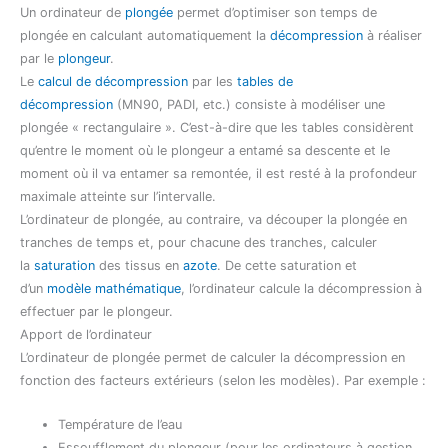
Un ordinateur de
plongée
permet d’optimiser son temps de
plongée en calculant automatiquement la
décompression
à réaliser
par le
plongeur
.
Le
calcul de décompression
par les
tables de
décompression
(MN90, PADI, etc.) consiste à modéliser une
plongée « rectangulaire ». C’est-à-dire que les tables considèrent
qu’entre le moment où le plongeur a entamé sa descente et le
moment où il va entamer sa remontée, il est resté à la profondeur
maximale atteinte sur l’intervalle.
L’ordinateur de plongée, au contraire, va découper la plongée en
tranches de temps et, pour chacune des tranches, calculer
la
saturation
des tissus en
azote
. De cette saturation et
d’un
modèle mathématique
, l’ordinateur calcule la décompression à
effectuer par le plongeur.
Apport de l’ordinateur
L’ordinateur de plongée permet de calculer la décompression en
fonction des facteurs extérieurs (selon les modèles). Par exemple :
Température de l’eau
Essoufflement du plongeur (pour les ordinateurs à gestion