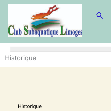
Aller
au
Rec
contenu
Historique
Historique