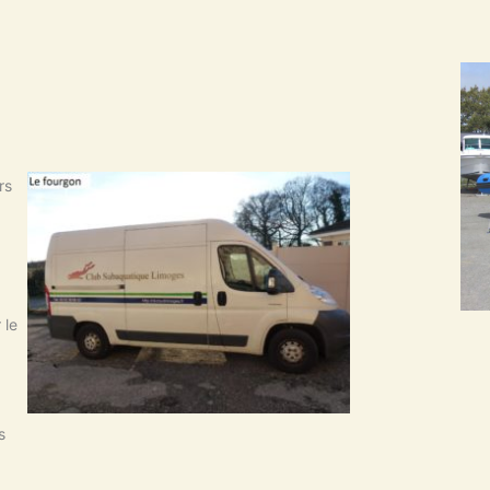
rs
 le
s