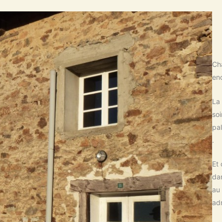
Ch
enc
La 
so
pa
.
Et 
dan
au 
adm