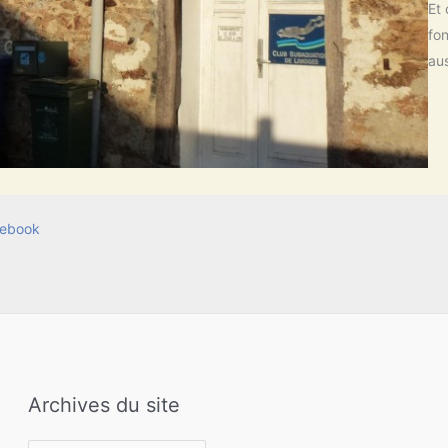
Et
fon
aus
ebook
Archives du site