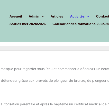
hercher
Accueil
Admin
Articles
Activités
Contac
Sorties mer 2025/2026
Calendrier des formations 2025/2
 le masque pour regarder sous l’eau et commencer à découvrir un no
t détendeur grâce aux brevets de plongeur de bronze, de plongeur d’
utorisation parentale et après le baptême un certificat médical de n