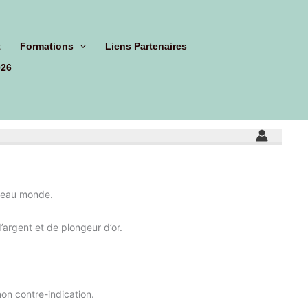
t
Formations
Liens Partenaires
026
uveau monde.
argent et de plongeur d’or.
on contre-indication.