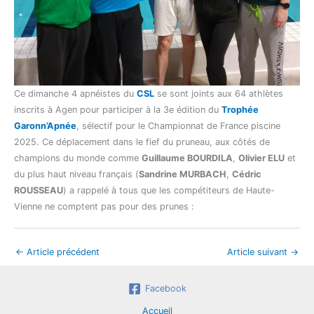
Ce dimanche 4 apnéistes du
CSL
se sont joints aux 64 athlètes
inscrits à Agen pour participer à la 3e édition du
Trophée
Garonn’Apnée
, sélectif pour le Championnat de France piscine
2025. Ce déplacement dans le fief du pruneau, aux côtés de
champions du monde comme
Guillaume BOURDILA
,
Olivier ELU
et
du plus haut niveau français (
Sandrine MURBACH
,
Cédric
ROUSSEAU
) a rappelé à tous que les compétiteurs de Haute-
Vienne ne comptent pas pour des prunes :
←
Article précédent
Article suivant
→
Facebook
Accueil