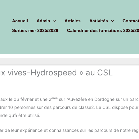
hercher
Accueil
Admin
Articles
Activités
Contac
Sorties mer 2025/2026
Calendrier des formations 2025/2
ux vives-Hydrospeed » au CSL
ème
aux le 06 février et une 2
sur l’Auvézère en Dordogne sur un parcour
drer 10 personnes sur des parcours de classe2. Le CSL dispose pour 
de qu’à être utilisé.
ier de leur expérience et connaissances sur les parcours de notre rég