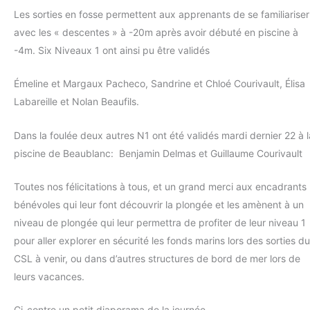
Les sorties en fosse permettent aux apprenants de se familiariser
avec les « descentes » à -20m après avoir débuté en piscine à
-4m. Six Niveaux 1 ont ainsi pu être validés
Émeline et Margaux Pacheco, Sandrine et Chloé Courivault, Élisa
Labareille et Nolan Beaufils.
Dans la foulée deux autres N1 ont été validés mardi dernier 22 à l
piscine de Beaublanc: Benjamin Delmas et Guillaume Courivault
Toutes nos félicitations à tous, et un grand merci aux encadrants
bénévoles qui leur font découvrir la plongée et les amènent à un
niveau de plongée qui leur permettra de profiter de leur niveau 1
pour aller explorer en sécurité les fonds marins lors des sorties du
CSL à venir, ou dans d’autres structures de bord de mer lors de
leurs vacances.
Ci-contre un petit diaporama de la journée