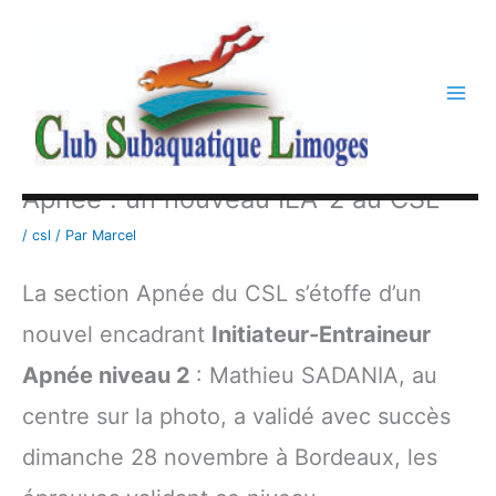
Aller
au
contenu
Apnée : un nouveau IEA-2 au CSL
/
csl
/ Par
Marcel
La section Apnée du CSL s’étoffe d’un
nouvel encadrant
Initiateur-Entraineur
Apnée niveau 2
: Mathieu SADANIA, au
centre sur la photo, a validé avec succès
dimanche 28 novembre à Bordeaux, les