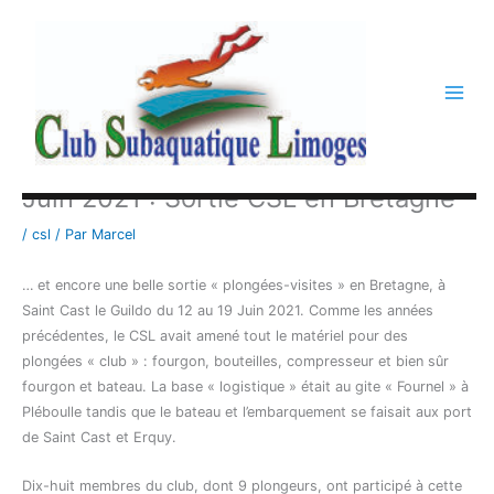
Aller
au
contenu
Juin 2021 : Sortie CSL en Bretagne
/
csl
/ Par
Marcel
… et encore une belle sortie « plongées-visites » en Bretagne, à
Saint Cast le Guildo du 12 au 19 Juin 2021. Comme les années
précédentes, le CSL avait amené tout le matériel pour des
plongées « club » : fourgon, bouteilles, compresseur et bien sûr
fourgon et bateau. La base « logistique » était au gite « Fournel » à
Pléboulle tandis que le bateau et l’embarquement se faisait aux port
de Saint Cast et Erquy.
Dix-huit membres du club, dont 9 plongeurs, ont participé à cette