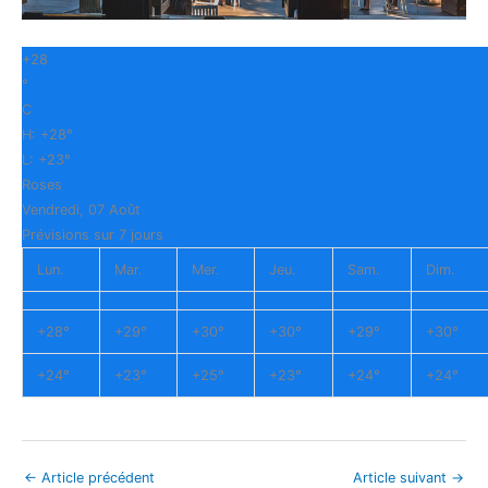
+
28
°
C
H:
+
28°
L:
+
23°
Roses
Vendredi, 07 Août
Prévisions sur 7 jours
Lun.
Mar.
Mer.
Jeu.
Sam.
Dim.
+
28°
+
29°
+
30°
+
30°
+
29°
+
30°
+
24°
+
23°
+
25°
+
23°
+
24°
+
24°
←
Article précédent
Article suivant
→