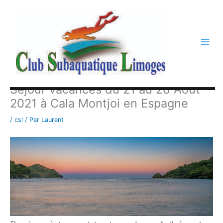
Aller
au
contenu
Séjour vacances du 21 au 28 Aout
2021 à Cala Montjoi en Espagne
/
csl
/ Par
Laurent