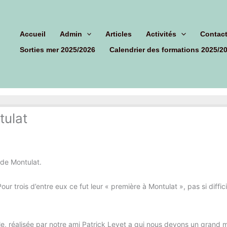
hercher
Accueil
Admin
Articles
Activités
Contac
Sorties mer 2025/2026
Calendrier des formations 2025/2
tulat
 de Montulat.
ur trois d’entre eux ce fut leur « première à Montulat », pas si diffic
e, réalisée par notre ami Patrick Levet a qui nous devons un grand m