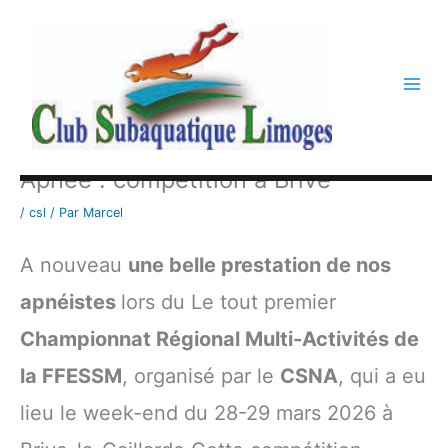
Aller
au
contenu
Apnée : compétition à Brive
/
csl
/ Par
Marcel
A nouveau
une belle prestation de nos
apnéistes
lors du Le tout premier
Championnat Régional Multi-Activités de
la FFESSM
, organisé par le
CSNA
, qui a eu
lieu le week-end du 28-29 mars 2026 à