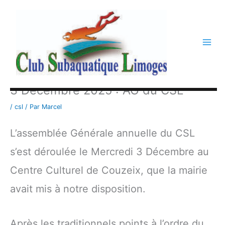
Aller
au
contenu
3 Décembre 2025 : AG du CSL
/
csl
/ Par
Marcel
L’assemblée Générale annuelle du CSL
s’est déroulée le Mercredi 3 Décembre au
Centre Culturel de Couzeix, que la mairie
avait mis à notre disposition.
Après les traditionnels points à l’ordre du