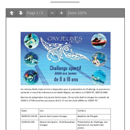
Page
1
/
3
Zoom
100%