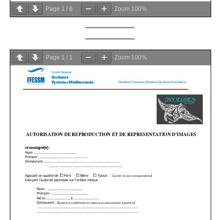
Page
1
/
6
Zoom
100%
Page
1
/
1
Zoom
100%