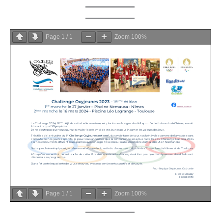
Page
1
/
1
Zoom
100%
Page
1
/
1
Zoom
100%