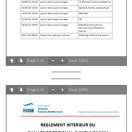
Page
1
/
3
Zoom
100%
Page
1
/
6
Zoom
100%