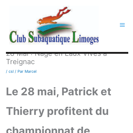
Aller
au
contenu
28 Mai : Nage en Eaux Vives à
Treignac
/
csl
/ Par
Marcel
Le 28 mai, Patrick et
Thierry profitent du
championnat de