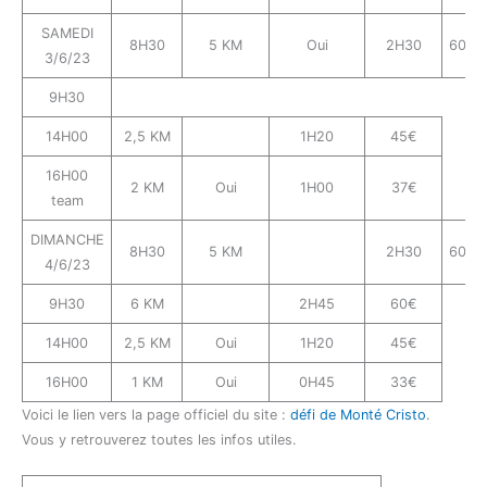
SAMEDI
8H30
5 KM
Oui
2H30
60€
3/6/23
9H30
14H00
2,5 KM
1H20
45€
16H00
2 KM
Oui
1H00
37€
team
DIMANCHE
8H30
5 KM
2H30
60€
4/6/23
9H30
6 KM
2H45
60€
14H00
2,5 KM
Oui
1H20
45€
16H00
1 KM
Oui
0H45
33€
Voici le lien vers la page officiel du site :
défi de Monté Cristo
.
Vous y retrouverez toutes les infos utiles.