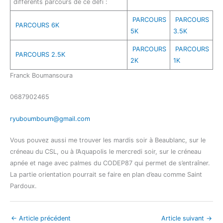
différents parcours de ce défi :
PARCOURS
PARCOURS
PARCOURS 6K
5K
3.5K
PARCOURS
PARCOURS
PARCOURS 2.5K
2K
1K
Franck Boumansoura
0687902465
ryuboumboum@gmail.com
Vous pouvez aussi me trouver les mardis soir à Beaublanc, sur le
créneau du CSL, ou à l’Aquapolis le mercredi soir, sur le créneau
apnée et nage avec palmes du CODEP87 qui permet de s’entraîner.
La partie orientation pourrait se faire en plan d’eau comme Saint
Pardoux.
←
Article précédent
Article suivant
→