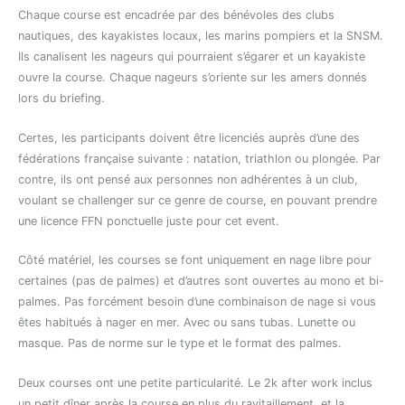
Chaque course est encadrée par des bénévoles des clubs
nautiques, des kayakistes locaux, les marins pompiers et la SNSM.
Ils canalisent les nageurs qui pourraient s’égarer et un kayakiste
ouvre la course. Chaque nageurs s’oriente sur les amers donnés
lors du briefing.
Certes, les participants doivent être licenciés auprès d’une des
fédérations française suivante : natation, triathlon ou plongée. Par
contre, ils ont pensé aux personnes non adhérentes à un club,
voulant se challenger sur ce genre de course, en pouvant prendre
une licence FFN ponctuelle juste pour cet event.
Côté matériel, les courses se font uniquement en nage libre pour
certaines (pas de palmes) et d’autres sont ouvertes au mono et bi-
palmes. Pas forcément besoin d’une combinaison de nage si vous
êtes habitués à nager en mer. Avec ou sans tubas. Lunette ou
masque. Pas de norme sur le type et le format des palmes.
Deux courses ont une petite particularité. Le 2k after work inclus
un petit dîner après la course en plus du ravitaillement, et la