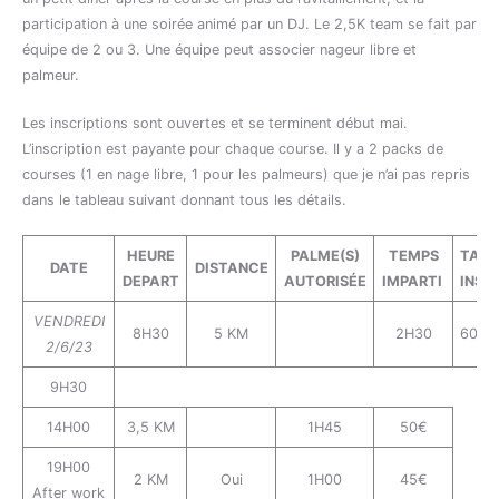
participation à une soirée animé par un DJ. Le 2,5K team se fait par
équipe de 2 ou 3. Une équipe peut associer nageur libre et
palmeur.
Les inscriptions sont ouvertes et se terminent début mai.
L’inscription est payante pour chaque course. Il y a 2 packs de
courses (1 en nage libre, 1 pour les palmeurs) que je n’ai pas repris
dans le tableau suivant donnant tous les détails.
HEURE
PALME(S)
TEMPS
TARI
DATE
DISTANCE
DEPART
AUTORISÉE
IMPARTI
INSC
VENDREDI
8H30
5 KM
2H30
60€
2/6/23
9H30
14H00
3,5 KM
1H45
50€
19H00
2 KM
Oui
1H00
45€
After work